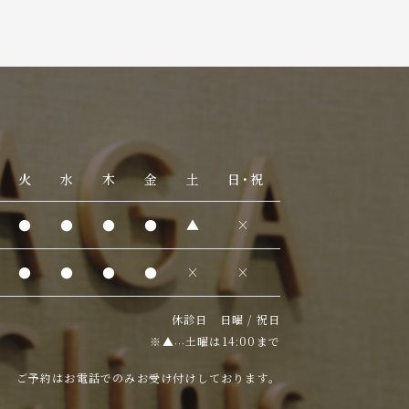
火
水
木
金
土
日・祝
●
●
●
●
▲
×
●
●
●
●
×
×
休診日 日曜 / 祝日
※▲
土曜は14:00まで
…
ご予約はお電話でのみお受け付けしております。