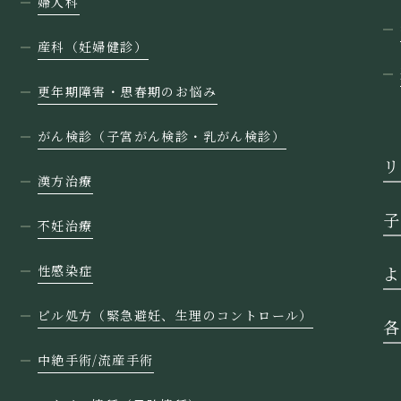
婦人科
産科（妊婦健診）
更年期障害・思春期のお悩み
がん検診（子宮がん検診・乳がん検診）
リ
漢方治療
子
不妊治療
性感染症
よ
ピル処方（緊急避妊、生理のコントロール）
各
中絶手術/流産手術