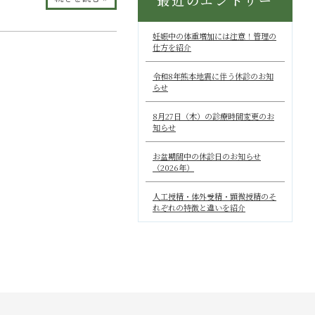
最近のエントリー
妊娠中の体重増加には注意！管理の
仕方を紹介
令和8年熊本地震に伴う休診のお知
らせ
8月27日（木）の診療時間変更のお
知らせ
お盆期間中の休診日のお知らせ
（2026年）
人工授精・体外受精・顕微授精のそ
れぞれの特徴と違いを紹介