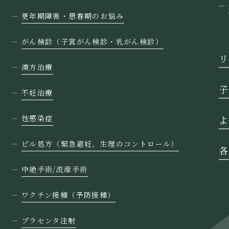
更年期障害・思春期のお悩み
がん検診（子宮がん検診・乳がん検診）
リ
漢方治療
子
不妊治療
性感染症
よ
ピル処方（緊急避妊、生理のコントロール）
各
中絶手術/流産手術
ワクチン接種（予防接種）
プラセンタ注射