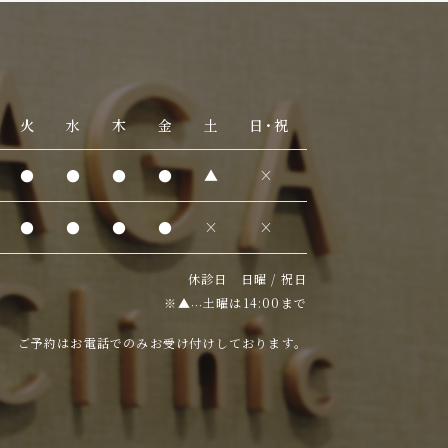
火
水
木
金
土
日・祝
●
●
●
●
▲
×
●
●
●
●
×
×
休診日 日曜 / 祝日
※▲
土曜は14:00まで
…
ご予約はお電話でのみお受け付けしております。