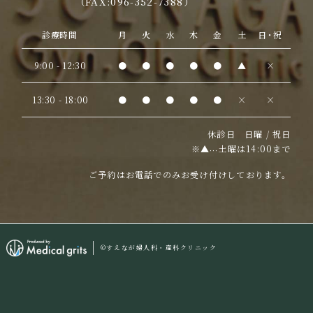
（FAX:096-352-7388）
診療時間
月
火
水
木
金
土
日・祝
9:00 - 12:30
●
●
●
●
●
▲
×
13:30 - 18:00
●
●
●
●
●
×
×
休診日 日曜 / 祝日
※▲
土曜は14:00まで
…
ご予約はお電話でのみお受け付けしております。
©すえなが婦人科・産科クリニック